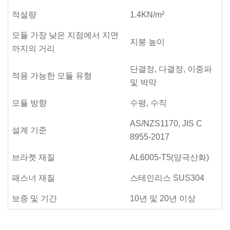
적설량
1.4KN/m²
모듈 가장 낮은 지점에서 지면
지붕 높이
까지의 거리
단결정, 다결정, 이중파
적용 가능한 모듈 유형
및 박막
모듈 방향
수평, 수직
AS/NZS1170, JIS C
설계 기준
8955-2017
브라켓 재질
AL6005-T5(양극산화)
패스너 재질
스테인리스 SUS304
보증 및 기간
10년 및 20년 이상