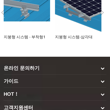
지붕형 시스템 - 부착형1
지붕형 시스템-삼각대
지
온라인 문의하기
가이드
HOT！
고객지원센터