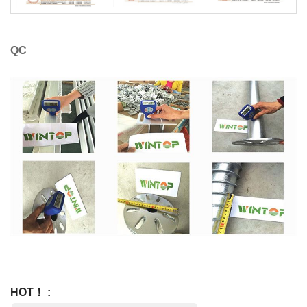
QC
HOT！ :