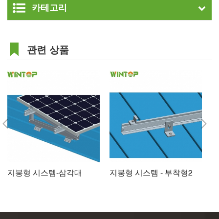
카테고리
관련 상품
지붕형 시스템-삼각대
지붕형 시스템 - 부착형2
주
태