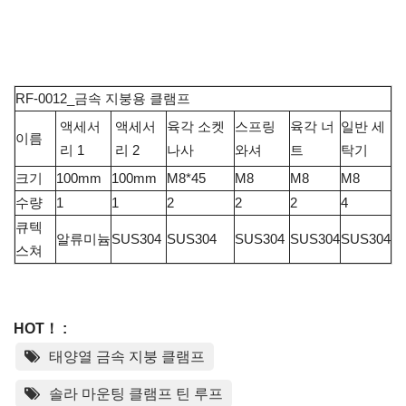
RF-0012_금속 지붕용 클램프
액세서
액세서
육각 소켓
스프링
육각 너
일반 세
이름
리 1
리 2
나사
와셔
트
탁기
크기
100mm
100mm
M8*45
M8
M8
M8
수량
1
1
2
2
2
4
큐텍
알류미늄
SUS304
SUS304
SUS304
SUS304
SUS304
스쳐
HOT！ :
태양열 금속 지붕 클램프
솔라 마운팅 클램프 틴 루프