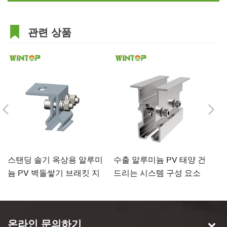
관련 상품
스탠딩 솔기 옥상용 알루미
수출 알루미늄 PV 태양 건
중
늄 PV 벽돌쌓기 브래킷 지
드리는 시스템 구성 요소
래
붕 클램프
지붕 클램프
온라인 문의하기