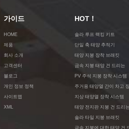
가이드
HOT！
HOME
솔라 루프 랙킹 키트
제품
단일 축 태양 추적기
회사 소개
태양 지붕 장착 브래킷
고객센터
금속 지붕 태양 건 드리는
블로그
PV 주석 지붕 장착 시스템
개인 정보 정책
주거용 태양열 간이 차고 
사이트맵
지상 태양열 장착 시스템
XML
태양 전지판 지붕 건 드리
솔라 타일 지붕 브래킷
금속 지붕에 대한 태양 건