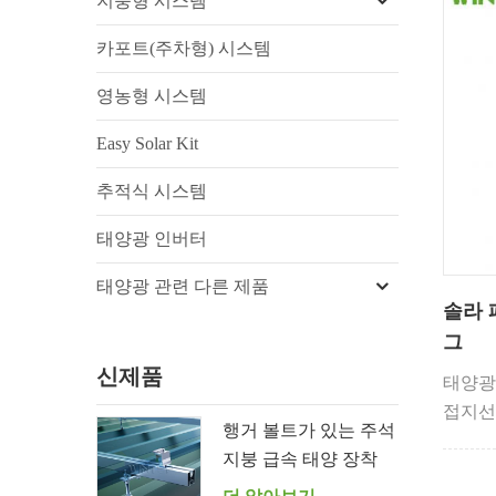
지붕형 시스템
카포트(주차형) 시스템
영농형 시스템
Easy Solar Kit
추적식 시스템
태양광 인버터
태양광 관련 다른 제품
솔라 
그
신제품
태양광
접지선
행거 볼트가 있는 주석
광 모
지붕 급속 태양 장착
요소입
시스템