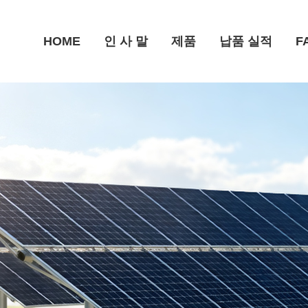
HOME
인 사 말
제품
납품 실적
F
카포트(주차형) 시스템
태양광 관련 다른 제품