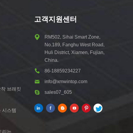
고객지원센터
RM502, Sihai Smart Zone,
No.189, Fanghu West Road,
Huli District, Xiamen, Fujian,
China.
86-18859234227
info@xmwintop.com
장착 브래킷
sales07_605
는 시스템
 드리는