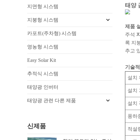
태양 
지면형 시스템
지붕형 시스템
제품 
카포트(주차형) 시스템
주석
록 지
영농형 시스템
추고 
Easy Solar Kit
기술적
추적식 시스템
설치
태양광 인버터
설치
태양광 관련 다른 제품
설치
풍하
신제품
적설