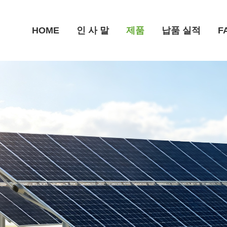
HOME
인 사 말
제품
납품 실적
F
카포트(주차형) 시스템
태양광 관련 다른 제품