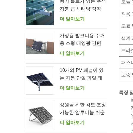
행거 볼트가 있는 주석
모듈 
지붕 급속 태양 장착
적용 
시스템
더 알아보기
모듈
가정용 발코니용 주거
설계
용 소형 태양광 간편
브라
브라켓 키트
더 알아보기
패스
10개의 PV 패널이 있
보증 
는 자동 단일 파일 태
양열 추적기
더 알아보기
특징 
정원을 위한 각도 조정
가능한 알루미늄 쉬운
태양 전지 패널 브래킷
더 알아보기