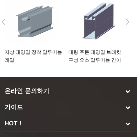
지상 태양열 장착 알루미늄
대량 주문 태양열 브래킷
태
레일
구성 요소 알루미늄 간이
장
차고 레일
온라인 문의하기
가이드
HOT！