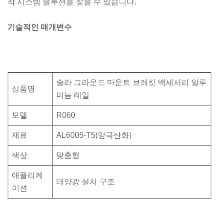
착 시스템 솔루션을 찾을 수 있습니다.
기술적인 매개변수
솔라 그라운드 마운트 브래킷 액세서리 알루
상품명
미늄 레일
모델
R060
재료
AL6005-T5(양극산화)
색상
맞춤형
애플리케
태양광 설치 구조
이션