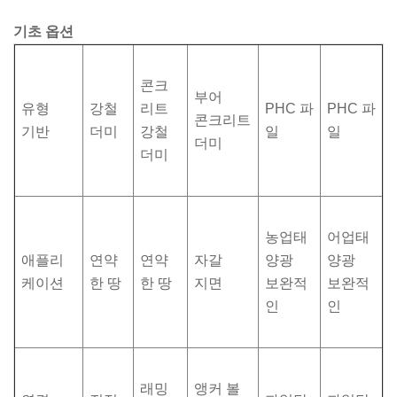
기초 옵션
콘크
부어
유형
강철
리트
PHC 파
PHC 파
콘크리트
기반
더미
강철
일
일
더미
더미
농업태
어업태
애플리
연약
연약
자갈
양광
양광
케이션
한 땅
한 땅
지면
보완적
보완적
인
인
래밍
앵커 볼