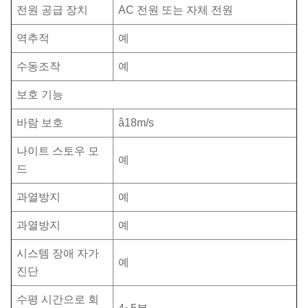
전원 공급 장치
AC 전원 또는 자체 전원
역추적
예
수동조작
예
보호 기능
바람 보호
â18m/s
나이트 스토우 모
예
드
과열방지
예
과열방지
예
시스템 장애 자가
예
진단
수평 시간으로 회