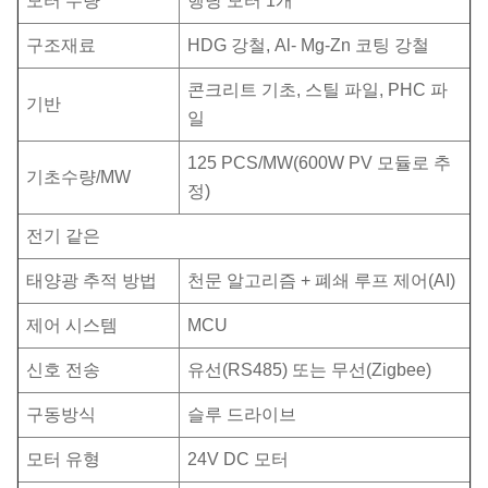
모터 수량
행당 모터 1개
구조재료
HDG 강철, Al- Mg-Zn 코팅 강철
콘크리트 기초, 스틸 파일, PHC 파
기반
일
125 PCS/MW(600W PV 모듈로 추
기초수량/MW
정)
전기 같은
태양광 추적 방법
천문 알고리즘 + 폐쇄 루프 제어(AI)
제어 시스템
MCU
신호 전송
유선(RS485) 또는 무선(Zigbee)
구동방식
슬루 드라이브
모터 유형
24V DC 모터