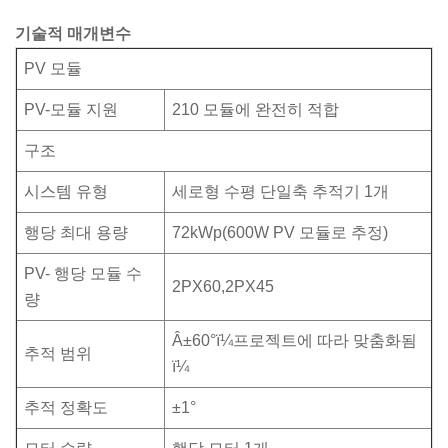
기술적 매개변수
PV 모듈
PV-모듈 지원
210 모듈에 완전히 적합
구조
시스템 유형
세로형 수평 단일축 추적기 1개
행당 최대 용량
72kWp(600W PV 모듈로 추정)
PV- 행당 모듈 수
2PX60,2PX45
량
Â±60°ï¼프로젝트에 따라 맞춤화됨
추적 범위
ï¼
추적 정확도
±1°