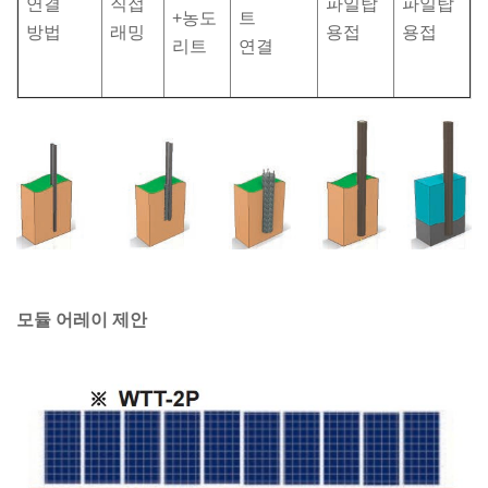
연결
직접
파일탑
파일탑
+농도
트
방법
래밍
용접
용접
리트
연결
모듈 어레이 제안