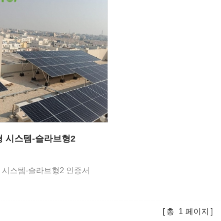
 시스템-슬라브형2
 시스템-슬라브형2 인증서
총
1
페이지