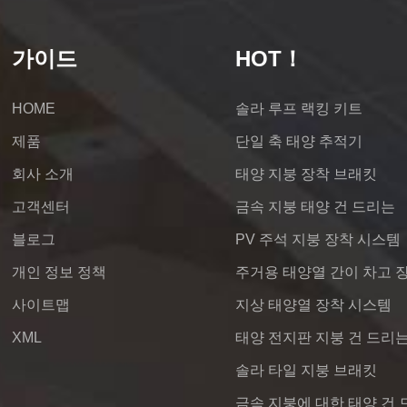
가이드
HOT！
HOME
솔라 루프 랙킹 키트
제품
단일 축 태양 추적기
회사 소개
태양 지붕 장착 브래킷
고객센터
금속 지붕 태양 건 드리는
블로그
PV 주석 지붕 장착 시스템
개인 정보 정책
주거용 태양열 간이 차고 
사이트맵
지상 태양열 장착 시스템
XML
태양 전지판 지붕 건 드리
솔라 타일 지붕 브래킷
금속 지붕에 대한 태양 건