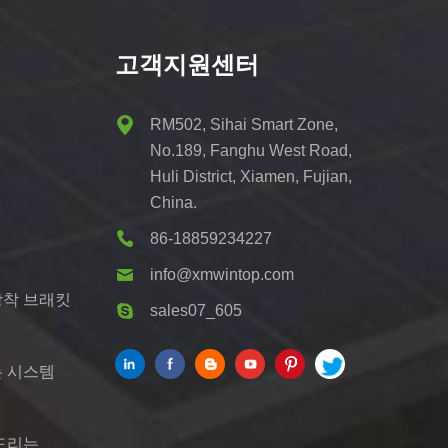
고객지원센터
RM502, Sihai Smart Zone,
No.189, Fanghu West Road,
Huli District, Xiamen, Fujian,
China.
86-18859234227
info@xmwintop.com
장착 브래킷
sales07_605
는 시스템
 드리는