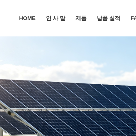
HOME
인 사 말
제품
납품 실적
F
카포트(주차형) 시스템
태양광 관련 다른 제품