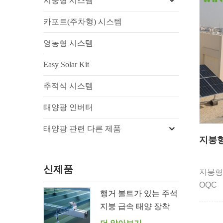
지붕형 시스템
카포트(주차형) 시스템
영농형 시스템
Easy Solar Kit
추적식 시스템
태양광 인버터
태양광 관련 다른 제품
지붕형
신제품
지붕형
OQC
행거 볼트가 있는 주석
지붕 급속 태양 장착
시스템