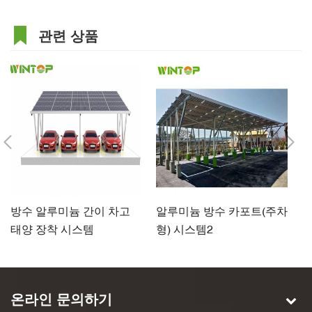
관련 상품
방수 알루미늄 간이 차고
알루미늄 방수 카포트(주차
상
태양 장착 시스템
형) 시스템2
양
온라인 문의하기